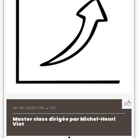
28-05-2026 | 14h
→
17h
Master class dirigée par Michel-Henri
Viot