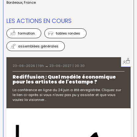
Bordeaux
France
LES ACTIONS EN COURS
formation
tables rondes
assemblées générales
23-06-2026 | 19h
→
23-06-2027 | 20:30
Rediffusion : Quel modèle économique
pour les artistes de l'estampe ?
La conférence en ligne du 24 juin a été enregistrée. Cliquez sur
le lien ci-après si vous n'avez pas pu y assister et que vous
voulez la visionner…