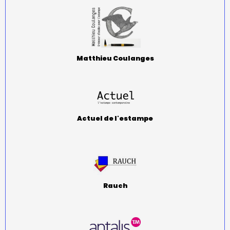
Matthieu Coulanges
Actuel de l'estampe
Rauch