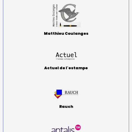
Matthieu Coulanges
Actuel de l'estampe
Rauch