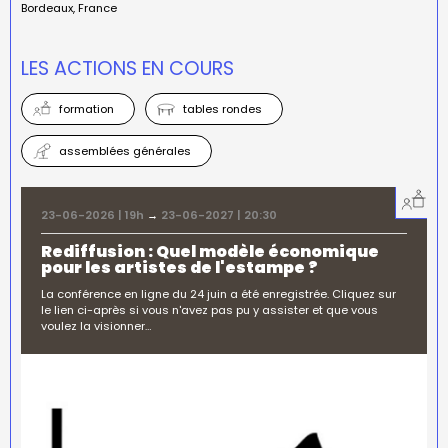
Bordeaux
France
LES ACTIONS EN COURS
formation
tables rondes
assemblées générales
23-06-2026 | 19h
→
23-06-2027 | 20:30
Rediffusion : Quel modèle économique
pour les artistes de l'estampe ?
La conférence en ligne du 24 juin a été enregistrée. Cliquez sur
le lien ci-après si vous n'avez pas pu y assister et que vous
voulez la visionner…