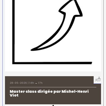
28-05-2026 | 14h
→
17h
Master class dirigée par Michel-Henri
Viot