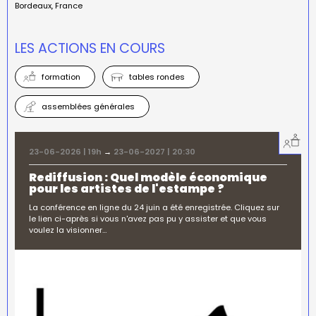
Bordeaux
France
LES ACTIONS EN COURS
formation
tables rondes
assemblées générales
23-06-2026 | 19h
→
23-06-2027 | 20:30
Rediffusion : Quel modèle économique
pour les artistes de l'estampe ?
La conférence en ligne du 24 juin a été enregistrée. Cliquez sur
le lien ci-après si vous n'avez pas pu y assister et que vous
voulez la visionner…