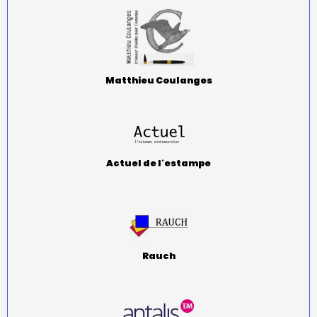
Matthieu Coulanges
Actuel de l'estampe
Rauch