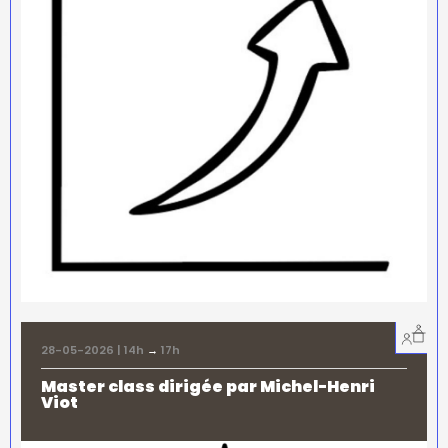
28-05-2026 | 14h
→
17h
Master class dirigée par Michel-Henri
Viot