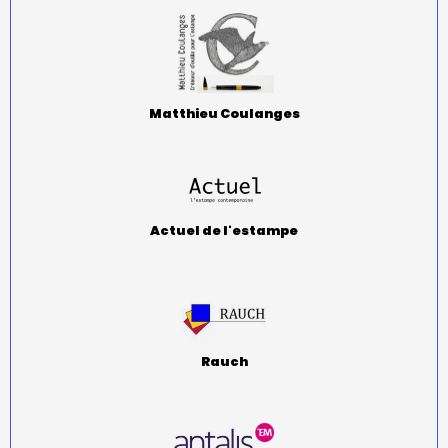
Matthieu Coulanges
Actuel de l'estampe
Rauch