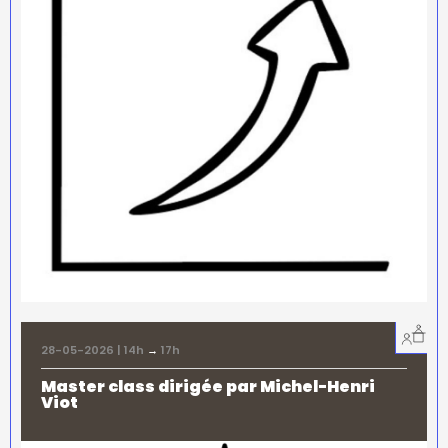
28-05-2026 | 14h
→
17h
Master class dirigée par Michel-Henri
Viot