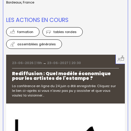
Bordeaux
France
LES ACTIONS EN COURS
formation
tables rondes
assemblées générales
23-06-2026 | 19h
→
23-06-2027 | 20:30
Rediffusion : Quel modèle économique
pour les artistes de l'estampe ?
La conférence en ligne du 24 juin a été enregistrée. Cliquez sur
le lien ci-après si vous n'avez pas pu y assister et que vous
voulez la visionner…