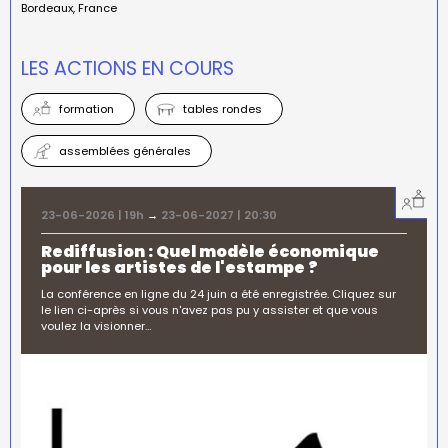
Bordeaux
France
LES ACTIONS EN COURS
formation
tables rondes
assemblées générales
23-06-2026 | 19h
→
23-06-2027 | 20:30
Rediffusion : Quel modèle économique
pour les artistes de l'estampe ?
La conférence en ligne du 24 juin a été enregistrée. Cliquez sur
le lien ci-après si vous n'avez pas pu y assister et que vous
voulez la visionner…