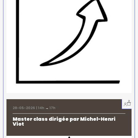
28-05-2026 | 14h
→
17h
Master class dirigée par Michel-Henri
Viot