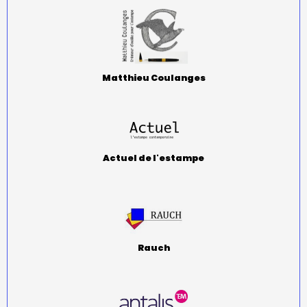
Matthieu Coulanges
Actuel de l'estampe
Rauch