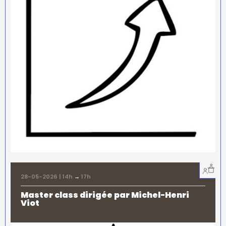
28-05-2026 | 14h
→
17h
Master class dirigée par Michel-Henri
Viot