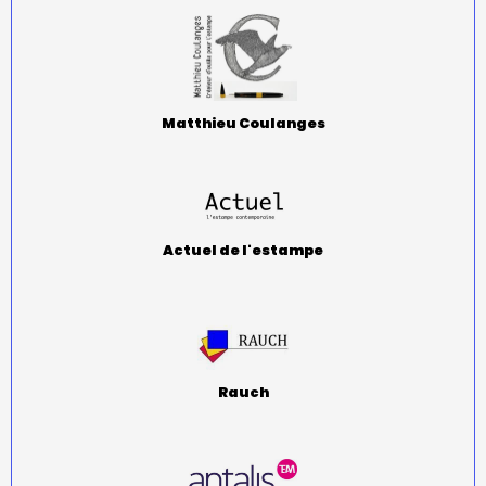
Matthieu Coulanges
Actuel de l'estampe
Rauch