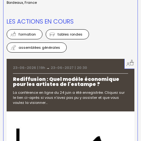
Bordeaux
France
LES ACTIONS EN COURS
formation
tables rondes
assemblées générales
23-06-2026 | 19h
→
23-06-2027 | 20:30
Rediffusion : Quel modèle économique
pour les artistes de l'estampe ?
La conférence en ligne du 24 juin a été enregistrée. Cliquez sur
le lien ci-après si vous n'avez pas pu y assister et que vous
voulez la visionner…