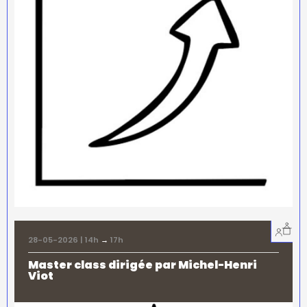
28-05-2026 | 14h
→
17h
Master class dirigée par Michel-Henri
Viot