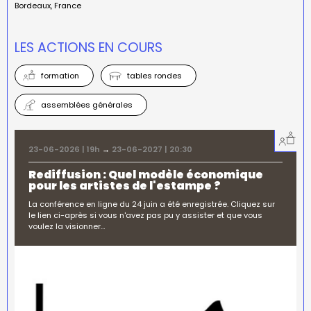
Bordeaux
France
LES ACTIONS EN COURS
formation
tables rondes
assemblées générales
23-06-2026 | 19h
→
23-06-2027 | 20:30
Rediffusion : Quel modèle économique
pour les artistes de l'estampe ?
La conférence en ligne du 24 juin a été enregistrée. Cliquez sur
le lien ci-après si vous n'avez pas pu y assister et que vous
voulez la visionner…