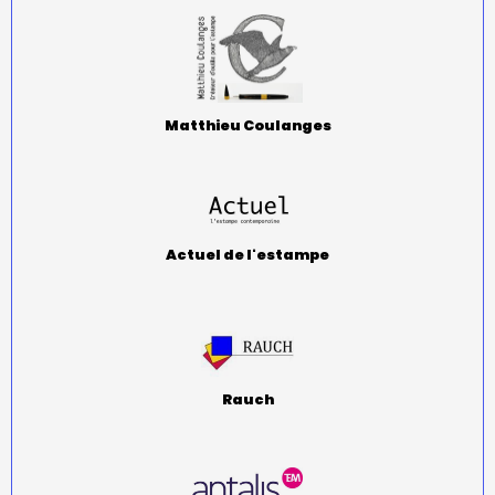
Matthieu Coulanges
Actuel de l'estampe
Rauch