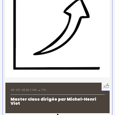
28-05-2026 | 14h
→
17h
Master class dirigée par Michel-Henri
Viot