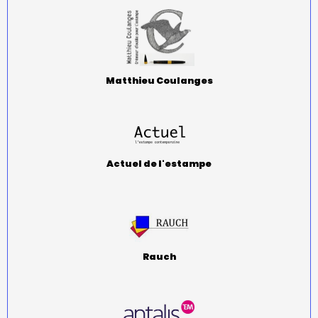
Matthieu Coulanges
Actuel de l'estampe
Rauch