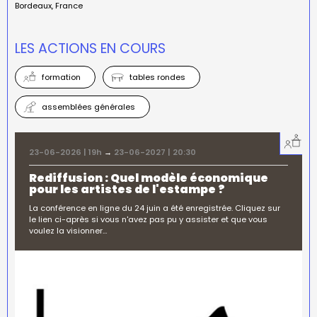
Bordeaux
France
LES ACTIONS EN COURS
formation
tables rondes
assemblées générales
23-06-2026 | 19h
→
23-06-2027 | 20:30
Rediffusion : Quel modèle économique
pour les artistes de l'estampe ?
La conférence en ligne du 24 juin a été enregistrée. Cliquez sur
le lien ci-après si vous n'avez pas pu y assister et que vous
voulez la visionner…