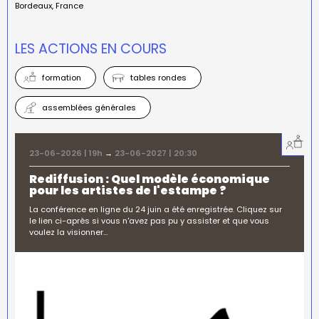
Bordeaux
France
LES ACTIONS EN COURS
formation
tables rondes
assemblées générales
23-06-2026 | 19h
→
23-06-2027 | 20:30
Rediffusion : Quel modèle économique
pour les artistes de l'estampe ?
La conférence en ligne du 24 juin a été enregistrée. Cliquez sur
le lien ci-après si vous n'avez pas pu y assister et que vous
voulez la visionner…