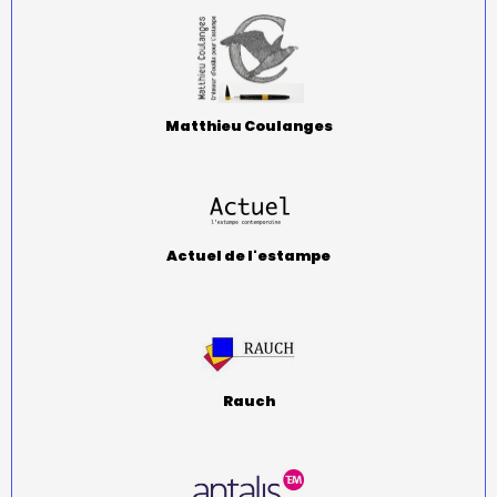
Matthieu Coulanges
Actuel de l'estampe
Rauch