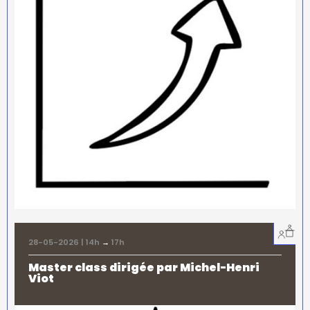
28-05-2026 | 14h
→
17h
Master class dirigée par Michel-Henri
Viot