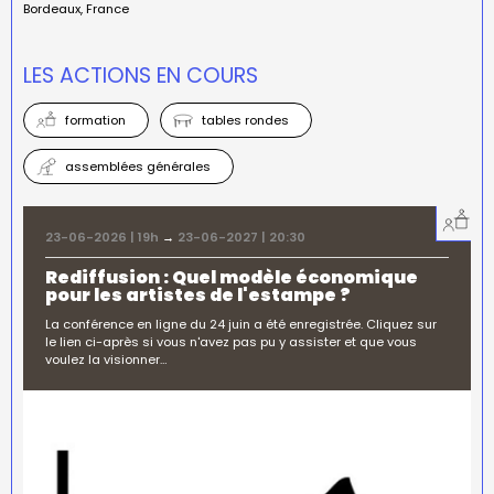
Bordeaux
France
LES ACTIONS EN COURS
formation
tables rondes
assemblées générales
23-06-2026 | 19h
→
23-06-2027 | 20:30
Rediffusion : Quel modèle économique
pour les artistes de l'estampe ?
La conférence en ligne du 24 juin a été enregistrée. Cliquez sur
le lien ci-après si vous n'avez pas pu y assister et que vous
voulez la visionner…