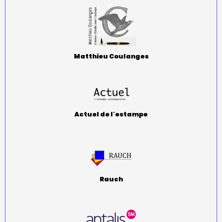
Matthieu Coulanges
Actuel de l'estampe
Rauch