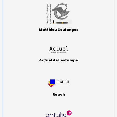
Matthieu Coulanges
Actuel de l'estampe
Rauch