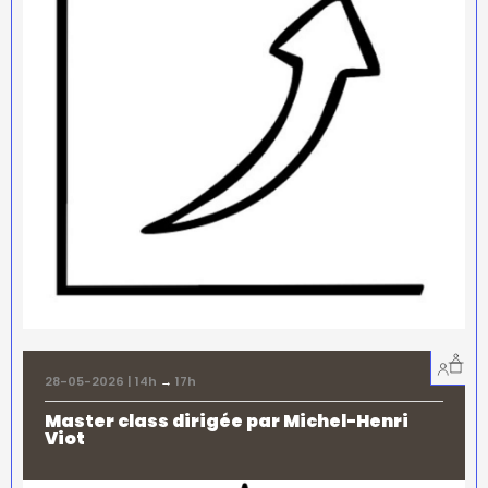
28-05-2026 | 14h
→
17h
Master class dirigée par Michel-Henri
Viot