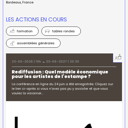
Bordeaux
France
LES ACTIONS EN COURS
formation
tables rondes
assemblées générales
23-06-2026 | 19h
→
23-06-2027 | 20:30
Rediffusion : Quel modèle économique
pour les artistes de l'estampe ?
La conférence en ligne du 24 juin a été enregistrée. Cliquez sur
le lien ci-après si vous n'avez pas pu y assister et que vous
voulez la visionner…