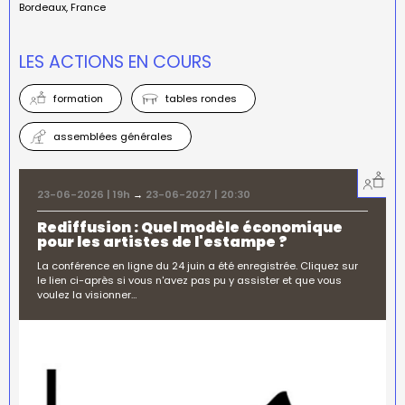
Bordeaux
France
LES ACTIONS EN COURS
formation
tables rondes
assemblées générales
23-06-2026 | 19h
→
23-06-2027 | 20:30
Rediffusion : Quel modèle économique
pour les artistes de l'estampe ?
La conférence en ligne du 24 juin a été enregistrée. Cliquez sur
le lien ci-après si vous n'avez pas pu y assister et que vous
voulez la visionner…