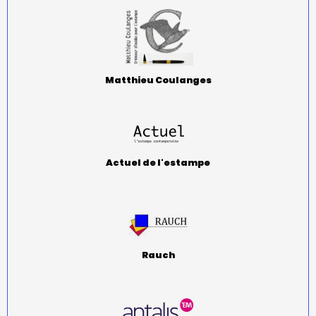
Matthieu Coulanges
Actuel de l'estampe
Rauch