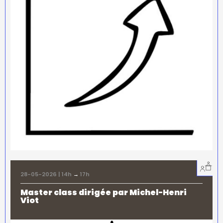
28-05-2026 | 14h
→
17h
Master class dirigée par Michel-Henri
Viot