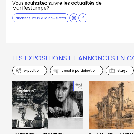
Vous souhaitez suivre les actualités de
Manifestampe?
abonnez-vous à la newsletter
LES EXPOSITIONS ET ANNONCES EN 
exposition
appel à participation
stage
03 juillet 2026
→
29 août 2026
01 juillet 2026
→
15 sept