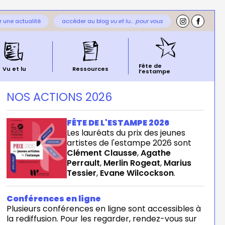
 une actualité
accéder au blog
vu et lu… pour vous
Fête de
Vu et lu
Ressources
l’estampe
NOS ACTIONS 2026
FÊTE DE L'ESTAMPE 2026
Les lauréats du prix des jeunes
artistes de l'estampe 2026 sont
Clément Clausse
,
Agathe
Perrault
,
Merlin Rogeat
,
Marius
Tessier
,
Evane Wilcockson
.
Conférences en ligne
Plusieurs conférences en ligne sont accessibles à
la rediffusion. Pour les regarder, rendez-vous sur