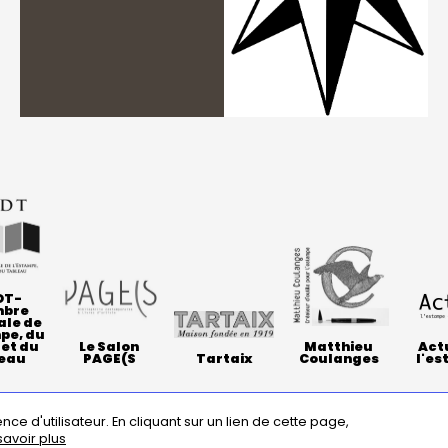
DT-
bre
ale de
pe, du
 et du
Le Salon
Matthieu
Act
eau
PAGE(S
Tartaix
Coulanges
l'e
s
contact
questions fréquentes
mentions légales
nce d'utilisateur.
En cliquant sur un lien de cette page,
savoir plus