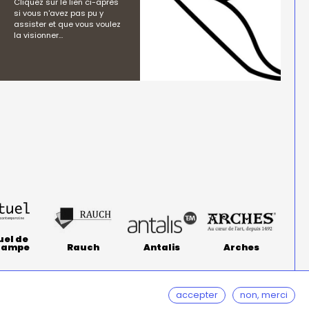
Cliquez sur le lien ci-après
si vous n'avez pas pu y
assister et que vous voulez
la visionner…
uel de
stampe
Rauch
Antalis
Arches
accepter
non, merci