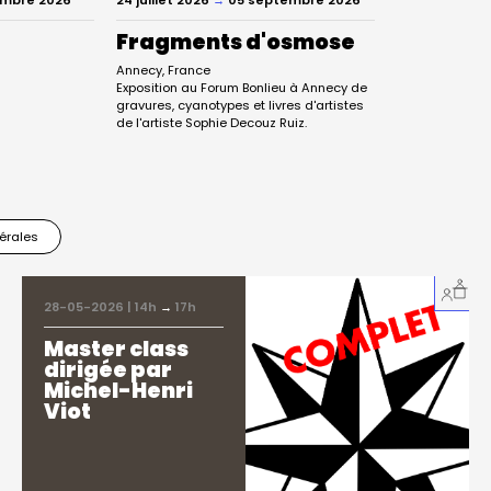
é
Fragments d'osmose
Annecy
France
Exposition au Forum Bonlieu à Annecy de
gravures, cyanotypes et livres d'artistes
de l'artiste Sophie Decouz Ruiz.
érales
28-05-2026 | 14h
→
17h
Master class
dirigée par
Michel-Henri
Viot