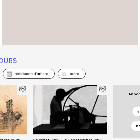
COURS
résidence d’artiste
autre
Annon
s
n
embre 2026
24 juillet 2026
→
05 septembre 2026