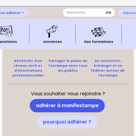
oi adhérer ?
déposer
positions
Annonces
Nos formations
Bénéficier d’un
Partager le plaisir de
Se rencontrer,
réseau actif et
l’estampe avec tous
échanger et se
d’informations
les publics
fédérer autour de
professionnelles
l’estampe
Vous souhaiter nous rejoindre ?
adhérer à manifestampe
pourquoi adhérer ?