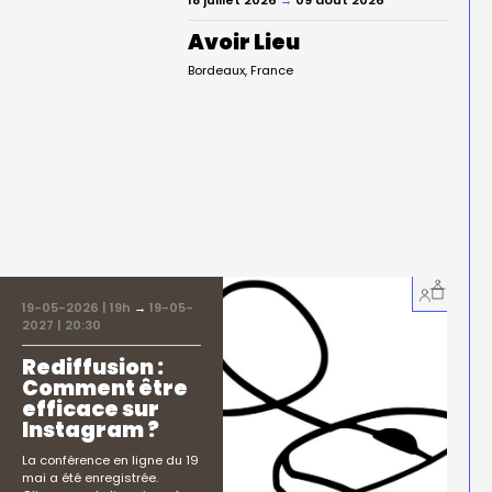
Avoir Lieu
Bordeaux
France
19-05-2026 | 19h
→
19-05-
2027 | 20:30
Rediffusion :
Comment être
efficace sur
Instagram ?
La conférence en ligne du 19
mai a été enregistrée.