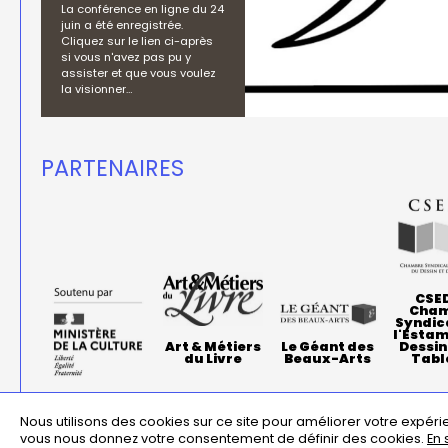
La conférence en ligne du 24
juin a été enregistrée.
Cliquez sur le lien ci-après
si vous n'avez pas pu y
assister et que vous voulez
la visionner…
PARTENAIRES
CSE
Cham
Syndic
l'Estam
Art & Métiers
Le Géant des
Dessin
du Livre
Beaux-Arts
Tabl
Menu
missions
statuts
règlement intérieur
assemblées générale
Nous utilisons des cookies sur ce site pour améliorer votre expérie
vous nous donnez votre consentement de définir des cookies.
En 
Pied