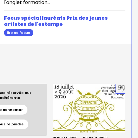
l'onglet formation...
Focus spécial lauréats Prix des jeunes
artistes de l'estampe
lire ce focus
ce réservée aux
adhérents
e connecter
ous rejoindre
18 juillet 2026
→
09 août 2026