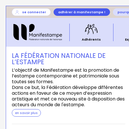
Aller
User
se connecter
adhérer à manifestampe !
pourqu
au
account
Général
contenu
menu
—
principal
menu
principal
Adhérents
Ex
LA FÉDÉRATION NATIONALE DE
L’ESTAMPE
L’objectif de Manifestampe est la promotion de
l’estampe contemporaine et patrimoniale sous
toutes ses formes.
Dans ce but, la Fédération développe différentes
actions en faveur de ce moyen d’expression
artistique et met ce nouveau site à disposition des
acteurs du monde de l'estampe.
en savoir plus