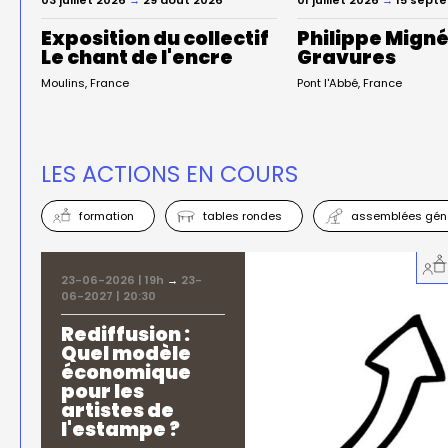
Exposition du collectif
Philippe Mign
Le chant de l'encre
Gravures
Moulins
France
Pont l'Abbé
France
LES ACTIONS EN COURS
formation
tables rondes
assemblées gén
23-06-2026 | 19h
→
23-
06-2027 | 20:30
Rediffusion :
Quel modèle
économique
pour les
artistes de
l'estampe ?